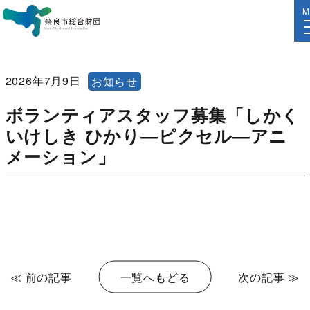
M
2026年7月9日
お知らせ
ボランティアスタッフ募集「しかく
いけしき ひかり―ピクセル―アニ
メーション」
≪ 前の記事
一覧へもどる
次の記事 ≫