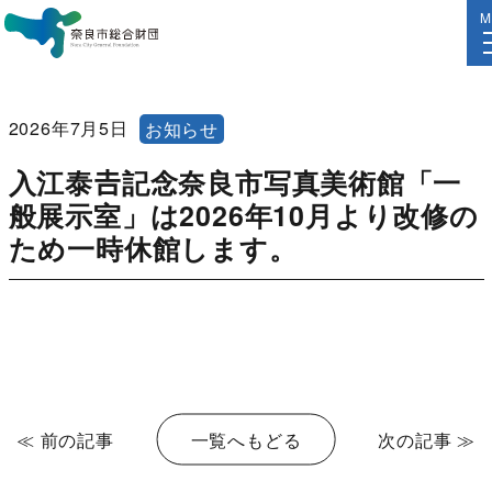
M
2026年7月5日
お知らせ
入江泰𠮷記念奈良市写真美術館「一
般展示室」は2026年10月より改修の
ため一時休館します。
≪ 前の記事
一覧へもどる
次の記事 ≫