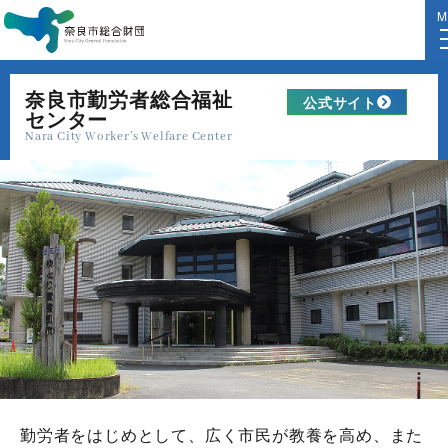
M
奈良市勤労者総合福祉
公式サイト
センター
Nara City Worker’s Welfare Center
勤労者をはじめとして、広く市民が教養を高め、また