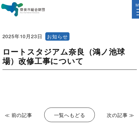
M
2025年10月23日
お知らせ
ロートスタジアム奈良（鴻ノ池球
場）改修工事について
≪ 前の記事
一覧へもどる
次の記事 ≫