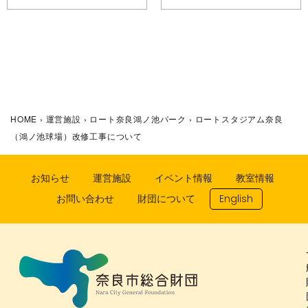
HOME
›
運営施設
›
ロート奈良鴻ノ池パーク
›
ロートスタジアム奈良
（鴻ノ池球場）改修工事について
お知らせ
運営施設
イベント情報
教室情報
お問い合わせ
財団について
English