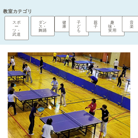
教室カテゴリ
スポ
ダン
健
子
親
趣
音
ー
ス・
康
ど
子
味・
楽
ツ・
舞踊
も
実用
武道