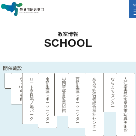
M
教室情報
SCHOOL
開催施設
全
な
ロ
南
杉
西
奈
な
入
て
ら
ー
部
岡
部
良
ら
江
100
ト
生
華
生
市
ま
泰
年
奈
涯
邨
涯
勤
ち
𠮷
会
良
ス
書
ス
労
セ
記
館
鴻
ポ
道
ポ
者
ン
念
ノ
ー
美
ー
総
タ
奈
池
ツ
術
ツ
合
ー
良
パ
セ
館
セ
福
市
ー
ン
ン
祉
写
ク
タ
タ
セ
真
ー
ー
ン
美
タ
術
ー
館