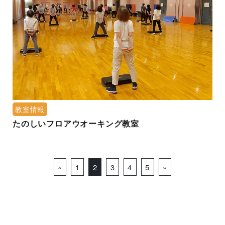
教室情報
たのしいフロアウオーキング教室
Posts navigation
«
1
2
3
4
5
»