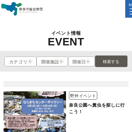
M
イベント情報
EVENT
カテゴリ
開催施設
開催日
検索する
野外イベント
奈良公園へ糞虫を探しに行
こう！