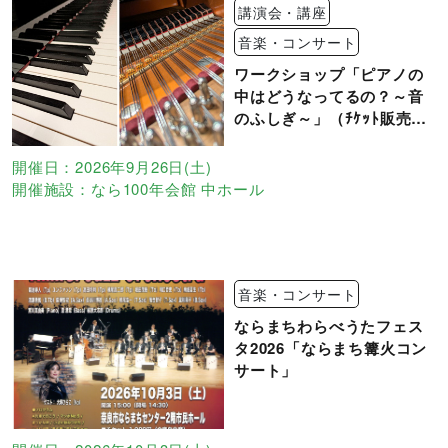
講演会・講座
音楽・コンサート
ワークショップ「ピアノの
中はどうなってるの？～音
のふしぎ～」（ﾁｹｯﾄ販売：
7/26～）
開催日：2026年9月26日(土)
開催施設：なら100年会館 中ホール
音楽・コンサート
ならまちわらべうたフェス
タ2026「ならまち篝火コン
サート」