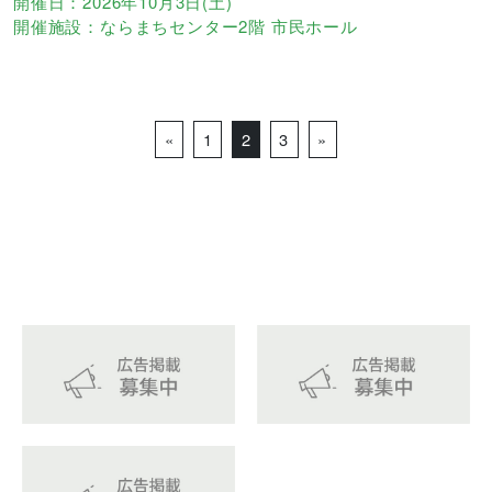
開催日：2026年10月3日(土)
開催施設：ならまちセンター2階 市民ホール
Posts navigation
«
1
2
3
»