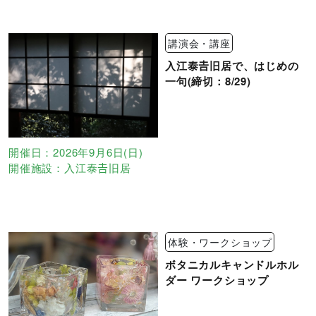
講演会・講座
入江泰𠮷旧居で、はじめの
一句(締切：8/29)
開催日：2026年9月6日(日)
開催施設：入江泰𠮷旧居
体験・ワークショップ
ボタニカルキャンドルホル
ダー ワークショップ