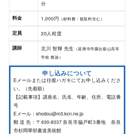
分
料金
1,000円
（材料費・観覧料含む）
定員
20人程度
講師
北川 智輝 先生
（延暦寺学園比叡山高等
学校 教諭）
申し込みについて
Eメールまたは往復ハガキにてお申し込みくださ
い。（先着順）
【記載事項】講座名、氏名、年齢、住所、電話番
号
Eメール：shodou@m3.kcn.ne.jp
郵 送 先：〒630-8337 奈良市脇戸町3番地 奈良
市杉岡華邨書道美術館