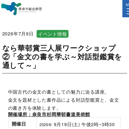
M
2026年7月9日
イベント情報
なら華邨賞三人展ワークショップ
②「金文の書を学ぶ～対話型鑑賞を
通して～」
中国古代の金文の書としての魅力に迫る講座。
金文を題材とした書作品による対話型鑑賞と、金文
の書き方を体験します。
開催場所：奈良市杉岡華邨書道美術館
開催日
9月19日(土) 午後2時~3時30
2026年